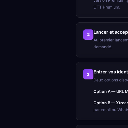
version Premium (p
OTT Premium.
Lancer et accep
2
Au premier lanceme
demandé.
Entrer vos iden
3
Deux options disp
Option A — URL M
Option B — Xtrea
par email ou What