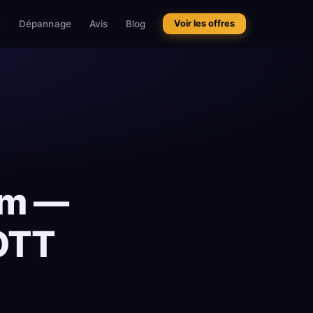
n
Dépannage
Avis
Blog
Voir les offres
um —
OTT