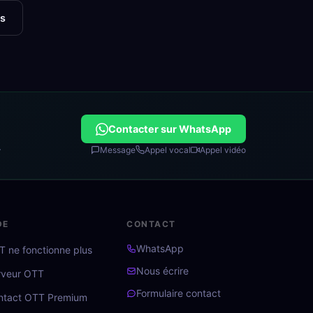
ns
Contacter sur WhatsApp
.
Message
Appel vocal
Appel vidéo
DE
CONTACT
WhatsApp
 ne fonctionne plus
Nous écrire
rveur OTT
Formulaire contact
ntact OTT Premium