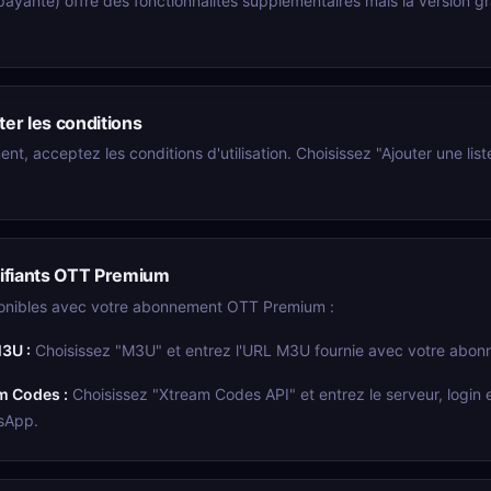
ayante) offre des fonctionnalités supplémentaires mais la version gratu
ter les conditions
nt, acceptez les conditions d'utilisation. Choisissez "Ajouter une list
tifiants OTT Premium
onibles avec votre abonnement OTT Premium :
3U :
Choisissez "M3U" et entrez l'URL M3U fournie avec votre abon
m Codes :
Choisissez "Xtream Codes API" et entrez le serveur, login 
sApp.